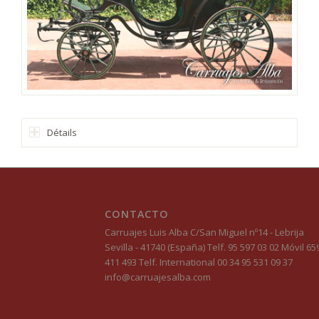
Détails
CONTACTO
Carruajes Luis Alba C/San Miguel nº14 - Lebrija
Sevilla - 41740 (España) Telf. 95 597 03 02 Móvil 65
411 493 Telf. International 00 34 95 531 09 37
info@carruajesalba.com