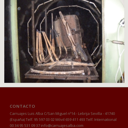
CONTACTO
Carruajes Luis Alba C/San Miguel nº14 - Lebrija Sevilla - 41740
(España) Telf. 95 597 03 02 Móvil 659 411 493 Telf. International
00 34 95 531 09 37 info@carruajesalba.com