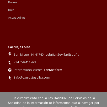
Roues
Bois
Accessoires
Carruajes Alba
San Miguel 14, 41740 - Lebrija (Sevilla) España
+34 659 411 493
International clients:
contact form
info@carruajesalba.com
En cumplimiento con la Ley 34/2002, de Servicios de la
Sociedad de la Información te informamos que al navegar por