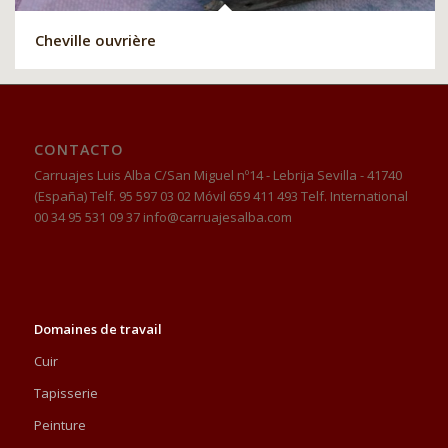
Cheville ouvrière
CONTACTO
Carruajes Luis Alba C/San Miguel nº14 - Lebrija Sevilla - 41740
(España) Telf. 95 597 03 02 Móvil 659 411 493 Telf. International
00 34 95 531 09 37 info@carruajesalba.com
Domaines de travail
Cuir
Tapisserie
Peinture