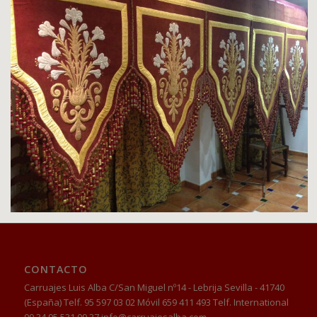
CONTACTO
Carruajes Luis Alba C/San Miguel nº14 - Lebrija Sevilla - 41740
(España) Telf. 95 597 03 02 Móvil 659 411 493 Telf. International
00 34 95 531 09 37 info@carruajesalba.com