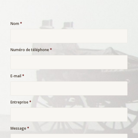
Nom
*
Numéro de téléphone
*
E-mail
*
Entreprise
*
Message
*