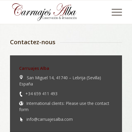
Contactez-nous
Carruajes Alba
San Miguel 14, 41740 – Lebrija (Sevilla)
España
+34 659 411 493
International clients: Please use the contact
form
info@carruajesalba.com