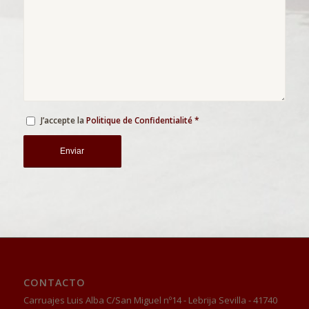
J’accepte la
Politique de Confidentialité
*
CONTACTO
Carruajes Luis Alba C/San Miguel nº14 - Lebrija Sevilla - 41740