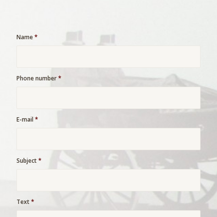
Name
*
Phone number
*
E-mail
*
Subject
*
Text
*