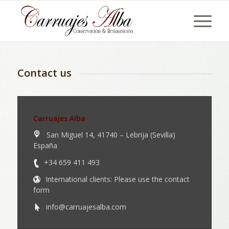
Contact us
Carruajes Alba
San Miguel 14, 41740 – Lebrija (Sevilla)
España
+34 659 411 493
International clients: Please use the contact
form
info@carruajesalba.com